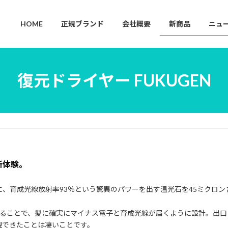
HOME
正規ブランド
会社概要
新商品
ニュ
復元ドライヤー FUKUGEN
新体験。
、育成光線放射率93％という驚異のパワーを出す温光石を45ミクロン
することで、髪に確実にマイナス電子と育成光線が届くように設計。出口
現できたことは凄いことです。