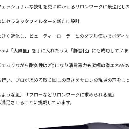
ェッショナルな技術を更に輝かせるサロンワークに最適化した
めに
セラミックフィルター
を新たに設計
大きく進化し、ビューティーローラーとのダブル使いでボディ
oは
「大風量」
を手に入れたうえ
「静音化」
にも成功していま
転でありながら
耐久性は7倍
になり消費電力も
究極の省エネ
65
も行い、プロが求める取り回しの良さをサロンの現場の声をも
るような風」「ブローなどサロンワークに求められる風」
も満足させることに挑戦しています。