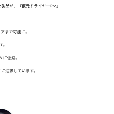
製品が、『復元ドライヤーPro』
ケアまで可能に。
す。
0W に低減。
とに追求しています。