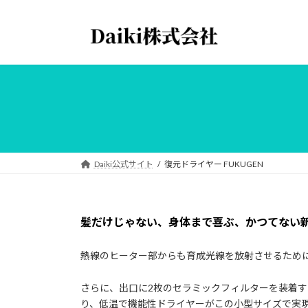
コ
ナ
ン
ビ
テ
ゲ
ン
ー
ツ
シ
へ
ョ
ス
ン
キ
に
ッ
移
プ
動
Daiki公式サイト
復元ドライヤー FUKUGEN
髪だけじゃない、身体まで喜ぶ、かつてない
熱線のヒーター部からも育成光線を放射させるために
さらに、出口に2枚のセラミックフィルターを装着
り、低温で機能性ドライヤーがこの小型サイズで実