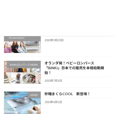
保護中: 卸販売商品リスト
卸販売商品
2023年12月6日
保護中: Swado案内（代理店事業部）
サステナブル
（Sustainable）
2023年9月29日
オランダ発！ベビーロンパース
BiNKiロンパース NEWS
「BiNKi」日本での販売を本格始動開
始！
2023年7月1日
秒睡まくらCOOL 新登場！
NEWS
2023年6月1日