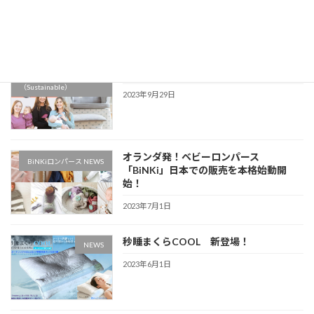
2023年12月6日
保護中: Swado案内（代理店事業部）
サステナブル
（Sustainable）
2023年9月29日
オランダ発！ベビーロンパース
BiNKiロンパース NEWS
「BiNKi」日本での販売を本格始動開
始！
2023年7月1日
秒睡まくらCOOL 新登場！
NEWS
2023年6月1日