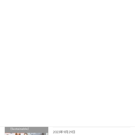
続きを読む
最近の投稿
秒睡まくら檜（ひのき）
商品
2022年3月31日
保護中: 卸販売商品リスト
卸販売商品
2023年12月6日
保護中: Swado案内（代理店事業部）
サステナブル
（Sustainable）
2023年9月29日